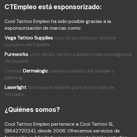
CTEmpleo está esponsorizado:
Cool Tattoo Empleo ha sido posible gracias a la
esponsorización de marcas como:
Vega Tattoo Supplies
, uno de los mejores tattoos
suppliers de España.
Pureworks
, otro de los tattoo suppliers más prestigiosos
de España.
Cremas
Dermalogic
, para el cuidado del tatuaje y
piercing.
Laserlight
: los mejores láseres para el borrado de
tatuajes.
¿Quiénes somos?
Cool Tattoo Empleo pertenece a Cool Tattoo SL
(B64272024), desde 2006. Ofrecemos servicios de