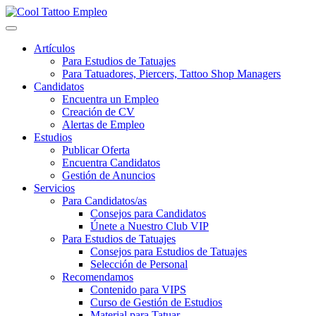
Skip
to
content
Artículos
Para Estudios de Tatuajes
Para Tatuadores, Piercers, Tattoo Shop Managers
Candidatos
Encuentra un Empleo
Creación de CV
Alertas de Empleo
Estudios
Publicar Oferta
Encuentra Candidatos
Gestión de Anuncios
Servicios
Para Candidatos/as
Consejos para Candidatos
Únete a Nuestro Club VIP
Para Estudios de Tatuajes
Consejos para Estudios de Tatuajes
Selección de Personal
Recomendamos
Contenido para VIPS
Curso de Gestión de Estudios
Material para Tatuar