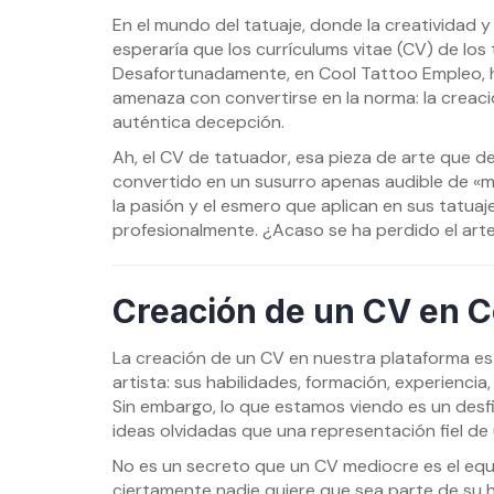
En el mundo del tatuaje, donde la creatividad y 
esperaría que los currículums vitae (CV) de lo
Desafortunadamente, en Cool Tattoo Empleo, 
amenaza con convertirse en la norma: la creac
auténtica decepción.
Ah, el CV de tatuador, esa pieza de arte que de
convertido en un susurro apenas audible de «me
la pasión y el esmero que aplican en sus tatu
profesionalmente. ¿Acaso se ha perdido el art
Creación de un CV en C
La creación de un CV en nuestra plataforma es
artista: sus habilidades, formación, experiencia
Sin embargo, lo que estamos viendo es un des
ideas olvidadas que una representación fiel de u
No es un secreto que un CV mediocre es el equiv
ciertamente nadie quiere que sea parte de su h