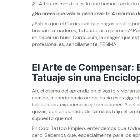
¡Sí! 4 tristes minutos es lo que hemos tardado e
¿No crees que vale la pena invertir 4 minutos
¿Sabes que el Currículum que hagas aquí lo pu
buscan tatuadores, tatuadoras o piercers? Para
en hacer un buen Currículum, la imagen que e
profesional es, sencillamente, PÉSIMA.
El Arte de Compensar: B
Tatuaje sin una Enciclo
Ah, el dilema del aprendiz en el vasto y vibrant
camino, mirando hacia arriba, hacia esos gigan
habilidades, experiencias y formaciones. Y ahí 
quizás, con un puñado de tatuajes bajo el cint
supuesto que no!
En Cool Tattoo Empleo, entendemos que todos
cero. Sabemos que, especialmente para los apr