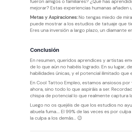
fueron amigos o familiares? ¿Qué has aprendi
mejorar? Estas experiencias humanas añaden una
Metas y Aspiraciones:
No tengas miedo de mirar
puede mostrar a los estudios de tatuaje que ti
Eres una inversión a largo plazo, un diamante en
Conclusión
En resumen, queridos aprendices y artistas em
de lo que aún no habéis logrado. En su lugar, d
habilidades únicas, y el potencial ilimitado que 
En Cool Tattoo Empleo, estamos ansiosos por 
ahora, sino todo lo que aspiráis a ser. Recordad,
chispa de potencial lo que realmente captura la
Luego no os quejéis de que los estudios no ayu
abuela fuma…. El 99% de las veces es por culp
la culpa a los demás… 😉