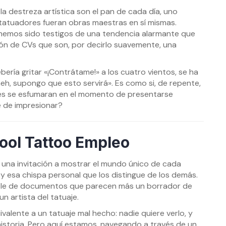
la destreza artística son el pan de cada día, uno
s tatuadores fueran obras maestras en sí mismas.
hemos sido testigos de una tendencia alarmante que
ión de CVs que son, por decirlo suavemente, una
bería gritar «¡Contrátame!» a los cuatro vientos, se ha
h, supongo que esto servirá». Es como si, de repente,
ajes se esfumaran en el momento de presentarse
e de impresionar?
ool Tattoo Empleo
 una invitación a mostrar el mundo único de cada
, y esa chispa personal que los distingue de los demás.
file de documentos que parecen más un borrador de
n artista del tatuaje.
alente a un tatuaje mal hecho: nadie quiere verlo, y
istoria. Pero aquí estamos, navegando a través de un