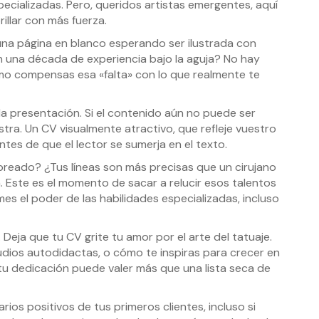
pecializadas. Pero, queridos artistas emergentes, aquí
illar con más fuerza.
 una página en blanco esperando ser ilustrada con
ún una década de experiencia bajo la aguja? No hay
o compensas esa «falta» con lo que realmente te
a presentación. Si el contenido aún no puede ser
ra. Un CV visualmente atractivo, que refleje vuestro
ntes de que el lector se sumerja en el texto.
breado? ¿Tus líneas son más precisas que un cirujano
 Este es el momento de sacar a relucir esos talentos
es el poder de las habilidades especializadas, incluso
Deja que tu CV grite tu amor por el arte del tatuaje.
udios autodidactas, o cómo te inspiras para crecer en
u dedicación puede valer más que una lista seca de
ios positivos de tus primeros clientes, incluso si