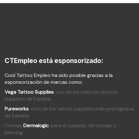
CTEmpleo está esponsorizado:
Cool Tattoo Empleo ha sido posible gracias a la
esponsorización de marcas como:
Vega Tattoo Supplies
, uno de los mejores tattoos
suppliers de España.
Pureworks
, otro de los tattoo suppliers más prestigiosos
de España.
Cremas
Dermalogic
, para el cuidado del tatuaje y
piercing.