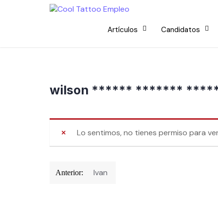
Skip
to
content
Artículos
Candidatos
wilson ****** ******* ****
Lo sentimos, no tienes permiso para ver
Navegación
Ivan
Anterior:
de
entradas