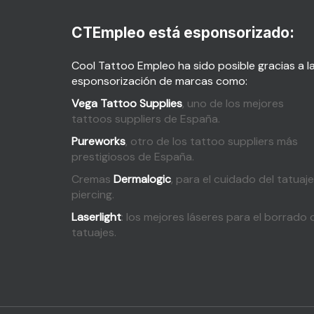
CTEmpleo está esponsorizado:
Cool Tattoo Empleo ha sido posible gracias a l
esponsorización de marcas como:
Vega Tattoo Supplies
, uno de los mejores
tattoos suppliers de España.
Pureworks
, otro de los tattoo suppliers más
prestigiosos de España.
Cremas
Dermalogic
, para el cuidado del tatuaje
piercing.
Laserlight
: los mejores láseres para el borrado 
tatuajes.