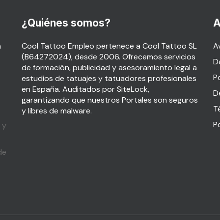
¿Quiénes somos?
A
a
Cool Tattoo Empleo pertenece a Cool Tattoo SL
Av
(B64272024), desde 2006. Ofrecemos servicios
D
de formación, publicidad y asesoramiento legal a
P
estudios de tatuajes y tatuadores profesionales
en España. Auditados por SiteLock,
D
garantizando que nuestros Portales son seguros
T
y libres de malware.
P
 y
de