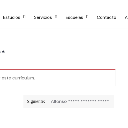
Estudios
Servicios
Escuelas
Contacto
A
**
 este currículum.
Alfonso ***** ******* *****
Siguiente: