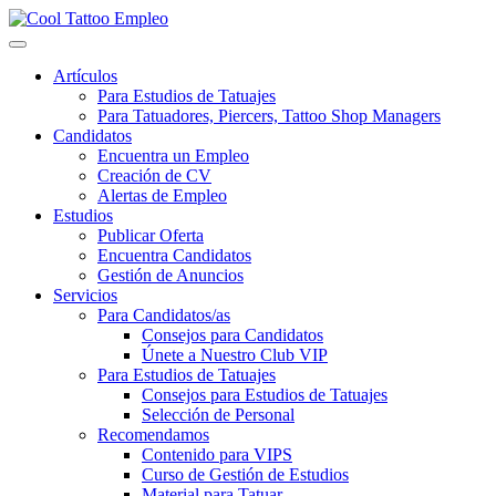
Skip
to
content
Artículos
Para Estudios de Tatuajes
Para Tatuadores, Piercers, Tattoo Shop Managers
Candidatos
Encuentra un Empleo
Creación de CV
Alertas de Empleo
Estudios
Publicar Oferta
Encuentra Candidatos
Gestión de Anuncios
Servicios
Para Candidatos/as
Consejos para Candidatos
Únete a Nuestro Club VIP
Para Estudios de Tatuajes
Consejos para Estudios de Tatuajes
Selección de Personal
Recomendamos
Contenido para VIPS
Curso de Gestión de Estudios
Material para Tatuar