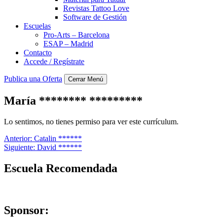
Revistas Tattoo Love
Software de Gestión
Escuelas
Pro-Arts – Barcelona
ESAP – Madrid
Contacto
Accede / Regístrate
Publica una Oferta
Cerrar Menú
María ******** *********
Lo sentimos, no tienes permiso para ver este currículum.
Navegación
Anterior:
Catalin ******
Siguiente:
David ******
de
entradas
Escuela Recomendada
Sponsor: