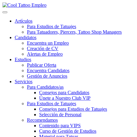
Skip
to
content
Artículos
Para Estudios de Tatuajes
Para Tatuadores, Piercers, Tattoo Shop Managers
Candidatos
Encuentra un Empleo
Creación de CV
Alertas de Empleo
Estudios
Publicar Oferta
Encuentra Candidatos
Gestión de Anuncios
Servicios
Para Candidatos/as
Consejos para Candidatos
Únete a Nuestro Club VIP
Para Estudios de Tatuajes
Consejos para Estudios de Tatuajes
Selección de Personal
Recomendamos
Contenido para VIPS
Curso de Gestión de Estudios
Material para Tatuar