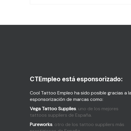
CTEmpleo está esponsorizado:
Cool Tattoo Empleo ha sido posible gracias a l
esponsorización de marcas como:
Vega Tattoo Supplies
, uno de los mejores
tattoos suppliers de España.
Pureworks
, otro de los tattoo suppliers más
prestigiosos de España.