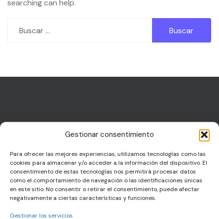
searching can help.
Buscar:
Gestionar consentimiento
Para ofrecer las mejores experiencias, utilizamos tecnologías como las
cookies para almacenar y/o acceder a la información del dispositivo. El
CTEmpleo está esponsorizado:
consentimiento de estas tecnologías nos permitirá procesar datos
como el comportamiento de navegación o las identificaciones únicas
en este sitio. No consentir o retirar el consentimiento, puede afectar
Cool Tattoo Empleo ha sido posible gracias a la
negativamente a ciertas características y funciones.
esponsorización de marcas como:
Gestionar los servicios
Vega Tattoo Supplies
, uno de los mejores tattoos