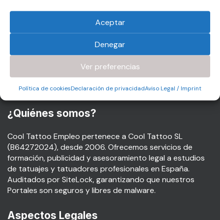
suppliers de España.
Aceptar
Pureworks
, otro de los tattoo suppliers más prestigiosos
de España.
Denegar
Cremas
Dermalogic
, para el cuidado del tatuaje y
piercing.
Ver preferencias
Laserlight
: los mejores láseres para el borrado de
tatuajes.
Política de cookies
Declaración de privacidad
Aviso Legal / Imprint
¿Quiénes somos?
Cool Tattoo Empleo pertenece a Cool Tattoo SL
(B64272024), desde 2006. Ofrecemos servicios de
formación, publicidad y asesoramiento legal a estudios
de tatuajes y tatuadores profesionales en España.
Auditados por SiteLock, garantizando que nuestros
Portales son seguros y libres de malware.
Aspectos Legales