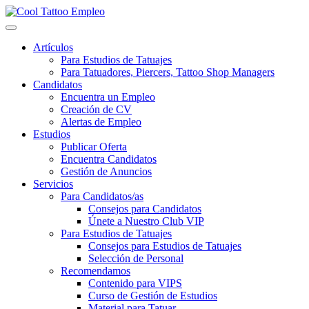
Skip
to
content
Artículos
Para Estudios de Tatuajes
Para Tatuadores, Piercers, Tattoo Shop Managers
Candidatos
Encuentra un Empleo
Creación de CV
Alertas de Empleo
Estudios
Publicar Oferta
Encuentra Candidatos
Gestión de Anuncios
Servicios
Para Candidatos/as
Consejos para Candidatos
Únete a Nuestro Club VIP
Para Estudios de Tatuajes
Consejos para Estudios de Tatuajes
Selección de Personal
Recomendamos
Contenido para VIPS
Curso de Gestión de Estudios
Material para Tatuar