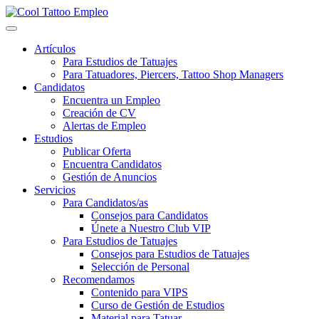
Skip
to
content
Artículos
Para Estudios de Tatuajes
Para Tatuadores, Piercers, Tattoo Shop Managers
Candidatos
Encuentra un Empleo
Creación de CV
Alertas de Empleo
Estudios
Publicar Oferta
Encuentra Candidatos
Gestión de Anuncios
Servicios
Para Candidatos/as
Consejos para Candidatos
Únete a Nuestro Club VIP
Para Estudios de Tatuajes
Consejos para Estudios de Tatuajes
Selección de Personal
Recomendamos
Contenido para VIPS
Curso de Gestión de Estudios
Material para Tatuar